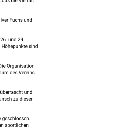
as die Vielfalt
liver Fuchs und
 26. und 29.
e Höhepunkte sind
Die Organisation
läum des Vereins
überrascht und
unsch zu dieser
e geschlossen.
en sportlichen