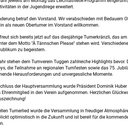
r jeweils am Montag das Leichtathletik-Programm eingeführt, d
tivitäten in der Jugendirege erweitert.
nderung betraf den Vorstand. Wir verabschieden mit Bedauern O
in als neuen Oberturner im Vorstand willkommen.
freut sich bereits jetzt auf das diesjährige Turnerkränzli, das am
ter dem Motto "Ä Tännschen Please" stehen wird. Verschieden
ublikum zu begeistern.
r stehen dem Turnverein Tuggen zahlreiche Highlights bevor. 
ys, die Teilnahme an regionalen Turnfesten sowie das 75. Jubi
nende Herausforderungen und unvergessliche Momente.
schluss der Hauptversammlung wurde Präsident Dominik Huber 
ls Ehrenmitglied in den Verein aufgenommen. Herzlichen Glückw
uszeichnung!
ellen Turnerlied wurde die Versammlung in freudiger Atmosphär
ickt optimistisch in die Zukunft und ist bereit für die kommend
n.