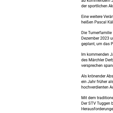
ab kommendem Jah
der sportlichen Ak
Eine weitere Verä
heißen Pascal Käl
Die Turnerfamilie 
Dezember 2023 un
geplant, um das P
Im kommenden Jah
des Märchler Derb
versprechen span
Als krönender Ab
ein Jahr früher a
hochverdienten A
Mit dem tradition
Der STV Tuggen bl
Herausforderunge