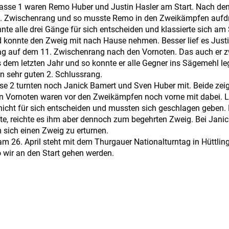
lasse 1 waren Remo Huber und Justin Hasler am Start. Nach de
 Zwischenrang und so musste Remo in den Zweikämpfen aufdr
nnte alle drei Gänge für sich entscheiden und klassierte sich a
 konnte den Zweig mit nach Hause nehmen. Besser lief es Justi
lag auf dem 11. Zwischenrang nach den Vornoten. Das auch er 
us dem letzten Jahr und so konnte er alle Gegner ins Sägemehl l
n sehr guten 2. Schlussrang.
se 2 turnten noch Janick Bamert und Sven Huber mit. Beide zei
n Vornoten waren vor den Zweikämpfen noch vorne mit dabei. Le
icht für sich entscheiden und mussten sich geschlagen geben.
te, reichte es ihm aber dennoch zum begehrten Zweig. Bei Janick
 sich einen Zweig zu erturnen.
m 26. April steht mit dem Thurgauer Nationalturntag in Hüttlin
 wir an den Start gehen werden.