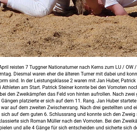
pril reisten 7 Tuggner Nationaturner nach Kerns zum LU / OW 
ntag. Diesmal waren eher die älteren Turner mit dabei und konn
Form sind. In der Leistungsklasse 2 waren mit Jan Huber, Patrick
 Athleten am Start. Patrick Steiner konnte bei den Vornoten noc
bei den Zweikämpfen das Feld von hinten aufrollen. Nach zwei 
ängen platzierte er sich auf dem 11. Rang. Jan Huber startete 
 war auf dem zweiten Zwischenrang. Nach drei gestellten und e
r sich auf dem guten 6. Schlussrang und konnte sich den Zweig
klassierte sich Roman Müller nach den Vornoten. Bei den Zweik
pielen und alle 4 Gänge für sich entscheiden und sicherte sich d