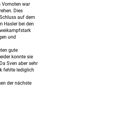
n Vornoten war
ehen. Dies
m Schluss auf dem
n Hasler bei den
zweikampfstark
egen und
gten gute
ider konnte sie
 Da Sven aber sehr
 fehlte lediglich
gen der nächste