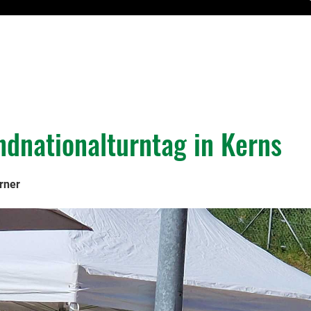
dnationalturntag in Kerns
rner